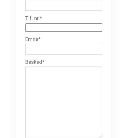
Tlf. nr.*
Emne*
Besked*