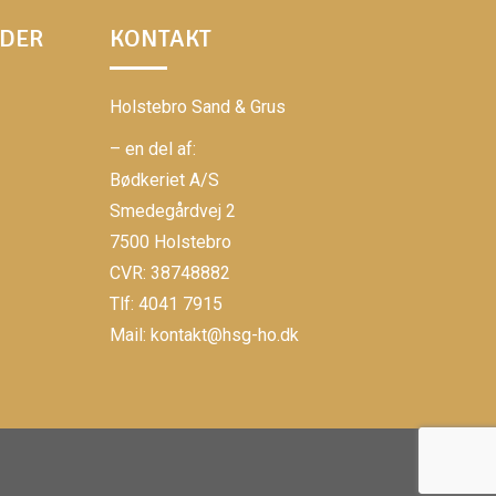
EDER
KONTAKT
Holstebro Sand & Grus
– en del af:
Bødkeriet A/S
Smedegårdvej 2
7500 Holstebro
CVR: 38748882
Tlf: 4041 7915
Mail: kontakt@hsg-ho.dk